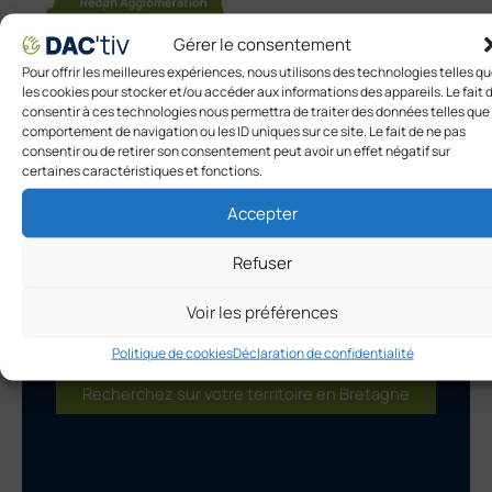
Gérer le consentement
Pour offrir les meilleures expériences, nous utilisons des technologies telles q
les cookies pour stocker et/ou accéder aux informations des appareils. Le fait 
consentir à ces technologies nous permettra de traiter des données telles que 
comportement de navigation ou les ID uniques sur ce site. Le fait de ne pas
consentir ou de retirer son consentement peut avoir un effet négatif sur
certaines caractéristiques et fonctions.
Accepter
Refuser
Vous exercez en dehors
Voir les préférences
de notre territoire ?
Politique de cookies
Déclaration de confidentialité
Recherchez sur votre territoire en Bretagne